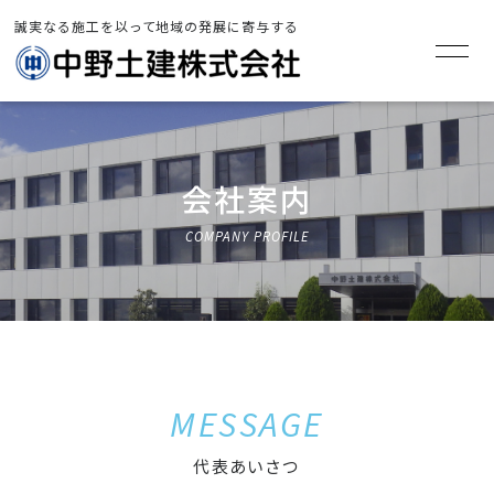
誠実なる施工を以って地域の発展に寄与する
TOP
>
会社案内
会社案内
COMPANY PROFILE
MESSAGE
代表あいさつ