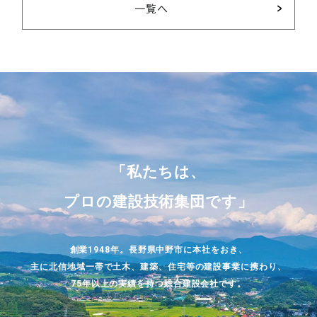
一覧へ
「私たちは、
プロの建設技術集団です」
創業1948年。長野県中野市に本社をおき、
主に北信地域一帯で土木、建築、住宅等の建設事業に携わり、
75年以上の
実績を持つ総合建設会社です。